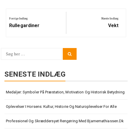
Indlægsnavigation
Forrige Indlæg
Næste Indlæg
Previous
Next
Rullegardiner
Vekt
Post:
Post:
Søg
Search
for:
SENESTE INDLÆG
Medaljer: Symboler På Præstation, Motivation Og Historisk Betydning
Oplevelser I Horsens: Kultur, Historie Og Naturoplevelser For Alle
Professionel Og Skræddersyet Rengøring Med Bjarnemathiassen.dk