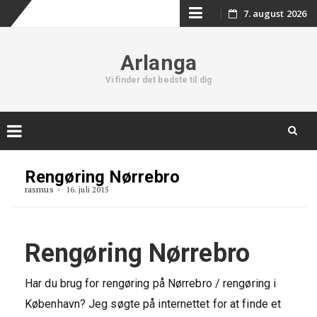
Skip
7. august 2026
to
Arlanga
content
Vi finder det bedste til dig
Skip
to
Rengøring Nørrebro
content
rasmus
16. juli 2015
Rengøring Nørrebro
Har du brug for rengøring på Nørrebro / rengøring i
København? Jeg søgte på internettet for at finde et