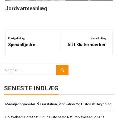
Jordvarmeanlæg
Indlægsnavigation
Forrige Indlæg
Næste Indlæg
Previous
Next
Specialfjedre
Alt I Klistermærker
Post:
Post:
Søg
Search
for:
SENESTE INDLÆG
Medaljer: Symboler På Præstation, Motivation Og Historisk Betydning
Oplevelser I Horsens: Kultur, Historie Og Naturoplevelser For Alle