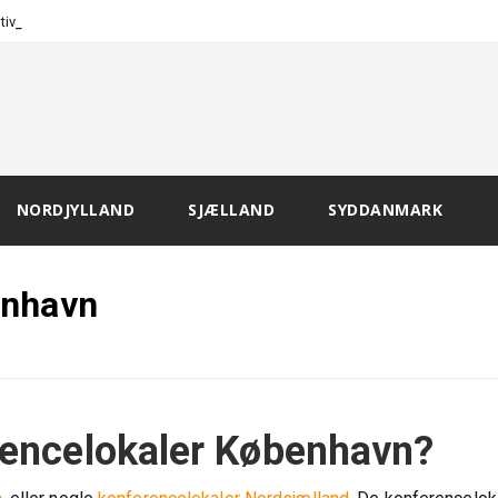
-
tivation o
NORDJYLLAND
SJÆLLAND
SYDDANMARK
enhavn
rencelokaler København?