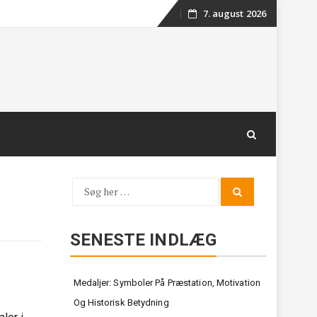
7. august 2026
Skip
to
content
Søg
Search
for:
SENESTE INDLÆG
Medaljer: Symboler På Præstation, Motivation
Og Historisk Betydning