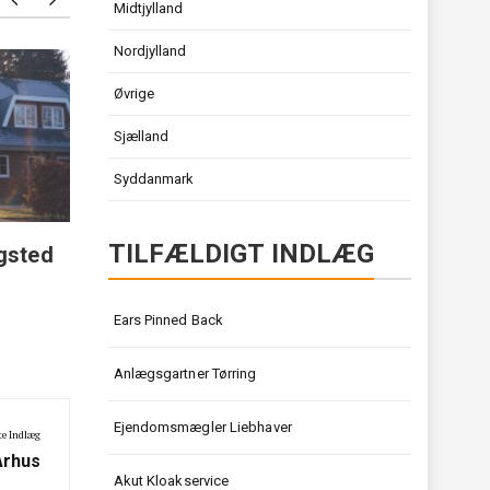
Midtjylland
Nordjylland
Maler Valby
Tandkr
Øvrige
Sjælland
Syddanmark
TILFÆLDIGT INDLÆG
gsted
Ears Pinned Back
Anlægsgartner Tørring
Ejendomsmægler Liebhaver
e Indlæg
Århus
Akut Kloakservice