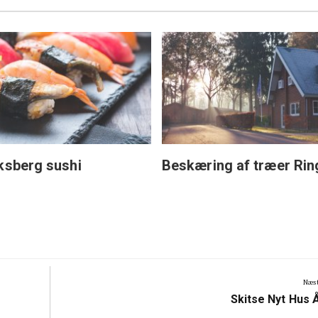
ksberg sushi
Beskæring af træer Rin
Næst
Next
Skitse Nyt Hus 
Post: