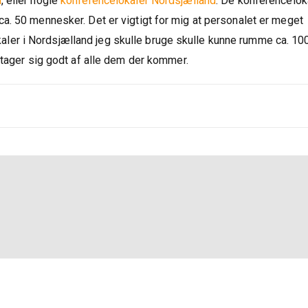
n
, eller nogle
konferencelokaler Nordsjælland
. De konferenceloka
a. 50 mennesker. Det er vigtigt for mig at personalet er meget
er i Nordsjælland jeg skulle bruge skulle kunne rumme ca. 10
 tager sig godt af alle dem der kommer.