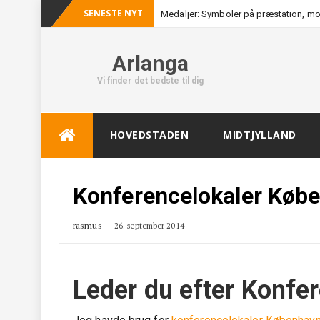
SENESTE NYT
Medaljer: Symboler på præstation, mo
Arlanga
Vi finder det bedste til dig
Skip
HOVEDSTADEN
MIDTJYLLAND
to
content
Konferencelokaler Køb
rasmus
26. september 2014
Leder du efter Konfe