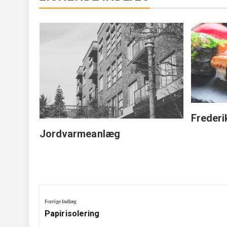
urgi
Frederi
Jordvarmeanlæg
Indlægsnavigation
Forrige Indlæg
Previous
Papirisolering
Post: