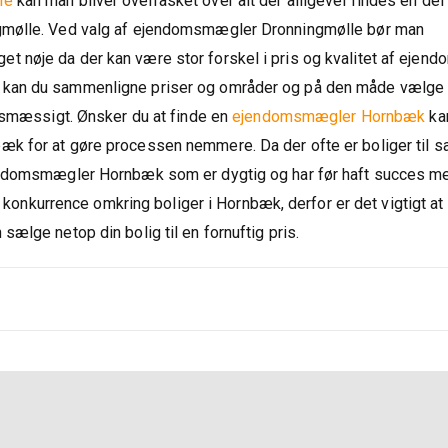
le
kan man bliver overrasket over alt der alligevel findes en del
gmølle. Ved valg af ejendomsmægler Dronningmølle bør man
nøje da der kan være stor forskel i pris og kvalitet af ejen
 kan du sammenligne priser og områder og på den måde vælge
etsmæssigt. Ønsker du at finde en
ejendomsmægler Hornbæk
ka
 for at gøre processen nemmere. Da der ofte er boliger til sa
endomsmægler Hornbæk som er dygtig og har før haft succes m
r konkurrence omkring boliger i Hornbæk, derfor er det vigtigt at
ælge netop din bolig til en fornuftig pris.