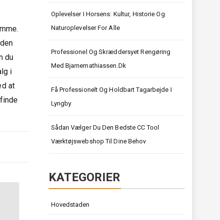
Oplevelser I Horsens: Kultur, Historie Og
domme.
Naturoplevelser For Alle
 den
Professionel Og Skræddersyet Rengøring
n du
Med Bjarnemathiassen.dk
lg i
ed at
Få Professionelt Og Holdbart Tagarbejde I
 finde
Lyngby
Sådan Vælger Du Den Bedste CC Tool
Værktøjswebshop Til Dine Behov
KATEGORIER
Hovedstaden