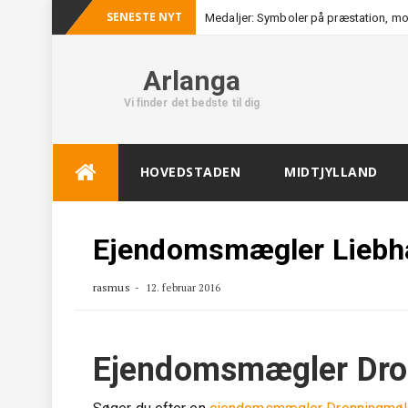
SENESTE NYT
Medaljer: Symboler på præstation, mo
Arlanga
Vi finder det bedste til dig
Skip
HOVEDSTADEN
MIDTJYLLAND
to
content
Ejendomsmægler Liebh
rasmus
12. februar 2016
Ejendomsmægler Dro