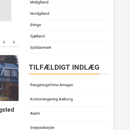
Midtjylland
Nordjylland
Øvrige
Sjælland
Syddanmark
Maler Valby
Tandkr
TILFÆLDIGT INDLÆG
Rengøringsfirma Amager
Kontorrengøring Aalborg
gsted
Alarm
Svejsearbejde