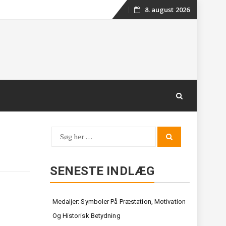
8. august 2026
Skip
to
content
Søg
Search
for:
SENESTE INDLÆG
Medaljer: Symboler På Præstation, Motivation
Og Historisk Betydning