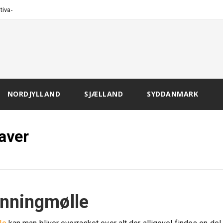
-
tivation og
NORDJYLLAND
SJÆLLAND
SYDDANMARK
aver
nningmølle