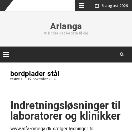
Skip
6. august 2026
to
Arlanga
content
Vi finder det bedste til dig
Skip
to
bordplader stål
content
rasmus
15. november 2016
Indretningsløsninger til
laboratorer og klinikker
www.alfa-omega.dk sælger løsninger til