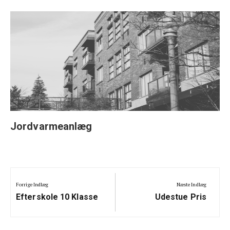
Jordvarmeanlæg
Indlægsnavigation
Forrige Indlæg
Næste Indlæg
Previous
Next
Efterskole 10 Klasse
Udestue Pris
Post:
Post: