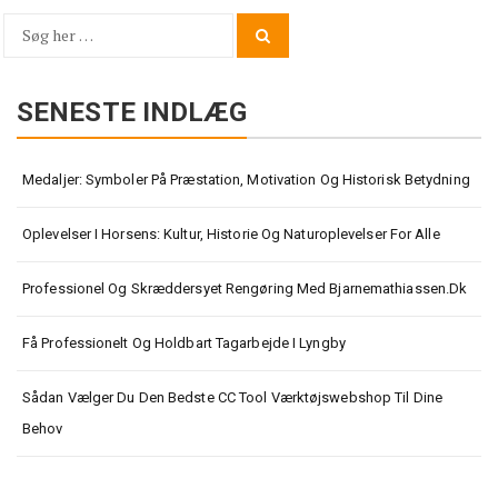
Søg
Search
for:
SENESTE INDLÆG
Medaljer: Symboler På Præstation, Motivation Og Historisk Betydning
Oplevelser I Horsens: Kultur, Historie Og Naturoplevelser For Alle
Professionel Og Skræddersyet Rengøring Med Bjarnemathiassen.dk
Få Professionelt Og Holdbart Tagarbejde I Lyngby
Sådan Vælger Du Den Bedste CC Tool Værktøjswebshop Til Dine
Behov