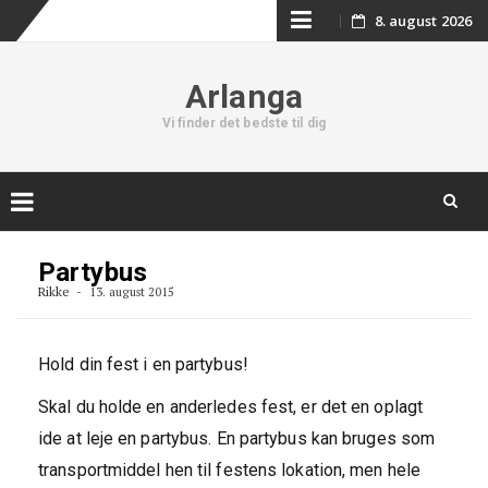
Skip
8. august 2026
to
Arlanga
content
Vi finder det bedste til dig
Skip
to
Partybus
content
Rikke
13. august 2015
Hold din fest i en partybus!
Skal du holde en anderledes fest, er det en oplagt
ide at leje en partybus. En partybus kan bruges som
transportmiddel hen til festens lokation, men hele