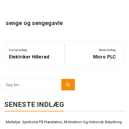
senge og sengegavle
Indlægsnavigation
Forrige Indlæg
Næste Indlæg
Previous
Next
Elektriker Hillerød
Micro PLC
Post:
Post:
Søg
Search
for:
SENESTE INDLÆG
Medaljer: Symboler På Præstation, Motivation Og Historisk Betydning