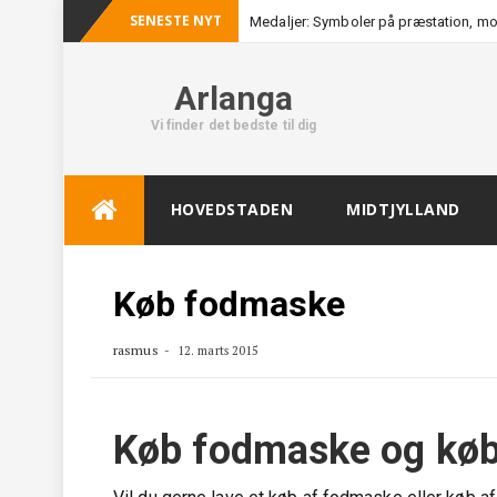
SENESTE NYT
Medaljer: Symboler på præstation, mo
Arlanga
Vi finder det bedste til dig
Skip
HOVEDSTADEN
MIDTJYLLAND
to
content
Køb fodmaske
rasmus
12. marts 2015
Køb fodmaske og køb