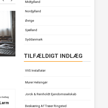
Midtjylland
Nordjylland
Termografi pris
Videopr
Øvrige
Sjælland
Syddanmark
TILFÆLDIGT INDLÆG
VVS Installatør
Murer Helsingør
Jorck & Reinholdt Ejendomsselskab
e Indlæg
 Larm
Beskæring Af Træer Ringsted