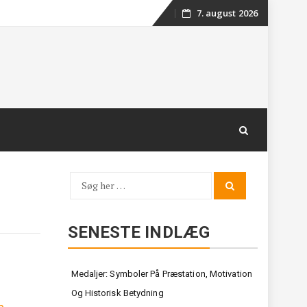
7. august 2026
Skip
to
content
Søg
Search
for:
SENESTE INDLÆG
Medaljer: Symboler På Præstation, Motivation
Og Historisk Betydning