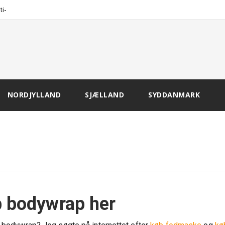
-
tivation o
NORDJYLLAND
SJÆLLAND
SYDDANMARK
 bodywrap her