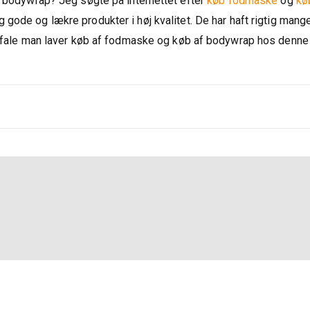
f bodywrap? Jeg søgte på internettet efter
køb fodmaske
og
kø
 gode og lækre produkter i høj kvalitet. De har haft rigtig mang
nbefale man laver køb af fodmaske og køb af bodywrap hos denne