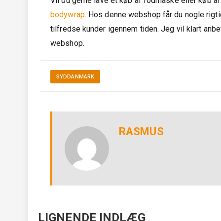
Vil du gerne lave et køb af fodmaske eller køb a
bodywrap
. Hos denne webshop får du nogle rigtig
tilfredse kunder igennem tiden. Jeg vil klart a
webshop.
SYDDANMARK
RASMUS
LIGNENDE INDLÆG