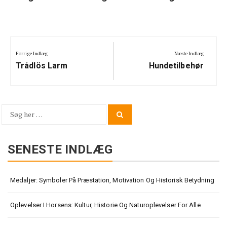
Indlægsnavigation
Forrige Indlæg
Næste Indlæg
Previous
Next
Trådlös Larm
Hundetilbehør
Post:
Post:
Søg
Search
for:
SENESTE INDLÆG
Medaljer: Symboler På Præstation, Motivation Og Historisk Betydning
Oplevelser I Horsens: Kultur, Historie Og Naturoplevelser For Alle