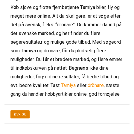
Køb sjove og flotte fjernbetjente Tamiya biler, fly og
meget mere online. Alt du skal gøre, er at søge efter
det på svensk, f.eks. “drönare”. Du kommer da ind på
det svenske marked, og her finder du flere
søgeresultate,r og mulige gode tilbud. Med søgeord
som Tamiya og drönare, får du pludselig flere
muligheder. Du får et bredere marked, og flere emner
til indkøbskurven på nettet. Begræns ikke dine
muligheder, forøg dine resultater, få bedre tilbud og
evt. bedre kvalitet. Tast
Tamiya
eller
drönare
, næste
gang du handler hobbyartikler online. god fornøjelse.
ØVRIGE