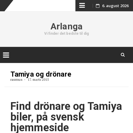
Skip
6. august 2026
to
Arlanga
content
Vi finder det bedste til dig
Skip
to
Tamiya og drönare
content
rasmus
17. marts 2015
Find drönare og Tamiya
biler, på svensk
hjemmeside