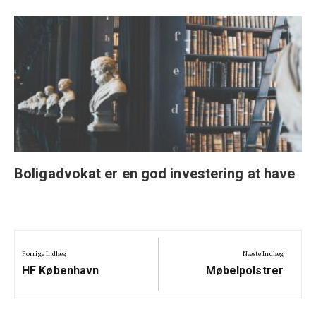
Boligadvokat er en god investering at have
Indlægsnavigation
Forrige Indlæg
Næste Indlæg
Previous
Next
HF København
Møbelpolstrer
Post:
Post: