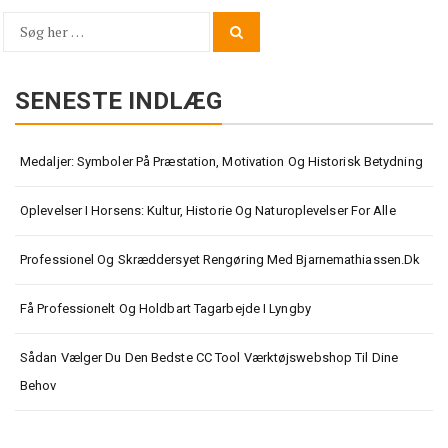
Søg
Search
for:
SENESTE INDLÆG
Medaljer: Symboler På Præstation, Motivation Og Historisk Betydning
Oplevelser I Horsens: Kultur, Historie Og Naturoplevelser For Alle
Professionel Og Skræddersyet Rengøring Med Bjarnemathiassen.dk
Få Professionelt Og Holdbart Tagarbejde I Lyngby
Sådan Vælger Du Den Bedste CC Tool Værktøjswebshop Til Dine
Behov