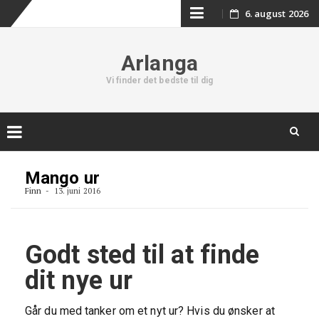
Skip
6. august 2026
to
Arlanga
content
Vi finder det bedste til dig
Skip
to
Mango ur
content
Finn
13. juni 2016
Godt sted til at finde
dit nye ur
Går du med tanker om et nyt ur? Hvis du ønsker at