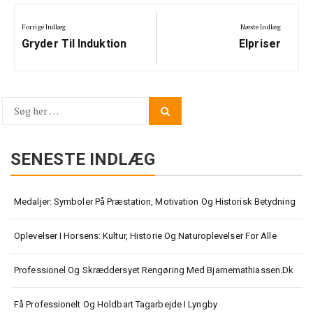
Indlægsnavigation
Forrige Indlæg
Næste Indlæg
Previous
Next
Gryder Til Induktion
Elpriser
Post:
Post:
Søg
Search
for:
SENESTE INDLÆG
Medaljer: Symboler På Præstation, Motivation Og Historisk Betydning
Oplevelser I Horsens: Kultur, Historie Og Naturoplevelser For Alle
Professionel Og Skræddersyet Rengøring Med Bjarnemathiassen.dk
Få Professionelt Og Holdbart Tagarbejde I Lyngby