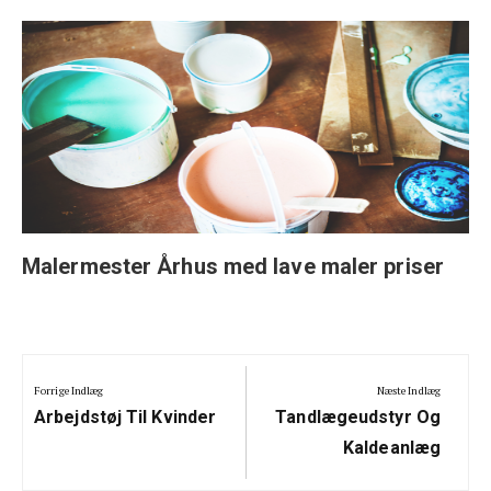
Malermester Århus med lave maler priser
Indlægsnavigation
Forrige Indlæg
Næste Indlæg
Previous
Next
Arbejdstøj Til Kvinder
Tandlægeudstyr Og
Post:
Post:
Kaldeanlæg