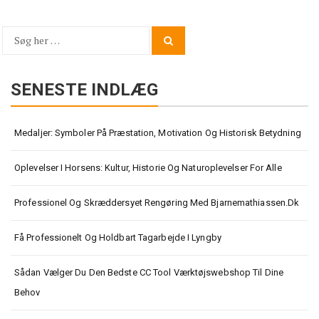
Søg
Search
for:
SENESTE INDLÆG
Medaljer: Symboler På Præstation, Motivation Og Historisk Betydning
Oplevelser I Horsens: Kultur, Historie Og Naturoplevelser For Alle
Professionel Og Skræddersyet Rengøring Med Bjarnemathiassen.dk
Få Professionelt Og Holdbart Tagarbejde I Lyngby
Sådan Vælger Du Den Bedste CC Tool Værktøjswebshop Til Dine
Behov