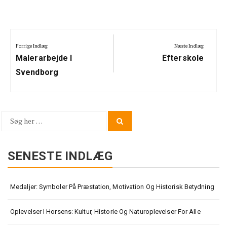
Indlægsnavigation
Forrige Indlæg
Næste Indlæg
Previous
Next
Malerarbejde I
Efterskole
Post:
Post:
Svendborg
Søg
Search
for:
SENESTE INDLÆG
Medaljer: Symboler På Præstation, Motivation Og Historisk Betydning
Oplevelser I Horsens: Kultur, Historie Og Naturoplevelser For Alle