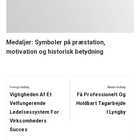
Medaljer: Symboler på præstation,
motivation og historisk betydning
Indlægsnavigation
Forrige Indlæg
Næste Indlæg
Previous
Next
Vigtigheden Af Et
Få Professionelt Og
Post:
Post:
Velfungerende
Holdbart Tagarbejde
Ledelsessystem For
I Lyngby
Virksomheders
Succes