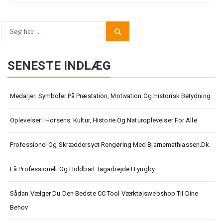
Søg
Search
for:
SENESTE INDLÆG
Medaljer: Symboler På Præstation, Motivation Og Historisk Betydning
Oplevelser I Horsens: Kultur, Historie Og Naturoplevelser For Alle
Professionel Og Skræddersyet Rengøring Med Bjarnemathiassen.dk
Få Professionelt Og Holdbart Tagarbejde I Lyngby
Sådan Vælger Du Den Bedste CC Tool Værktøjswebshop Til Dine
Behov