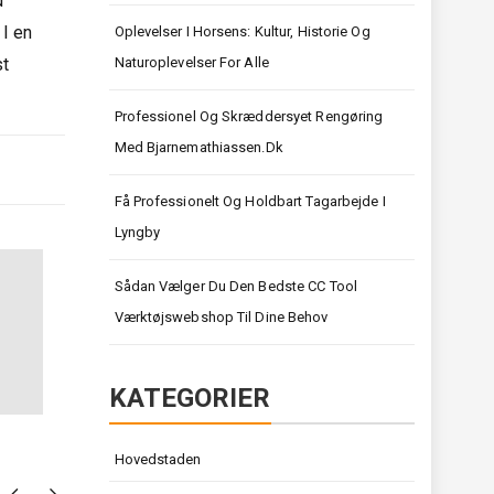
d
 I en
Oplevelser I Horsens: Kultur, Historie Og
st
Naturoplevelser For Alle
Professionel Og Skræddersyet Rengøring
Med Bjarnemathiassen.dk
Få Professionelt Og Holdbart Tagarbejde I
Lyngby
Sådan Vælger Du Den Bedste CC Tool
Værktøjswebshop Til Dine Behov
KATEGORIER
Hovedstaden