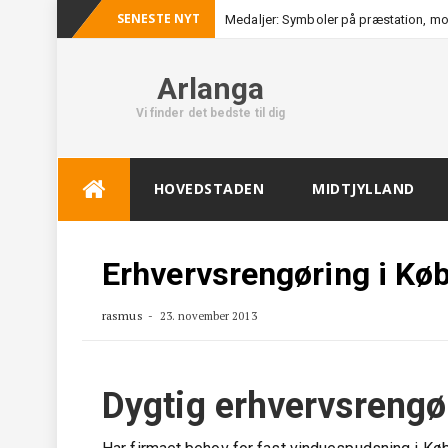
SENESTE NYT
Medaljer: Symboler på præstation, mo
Arlanga
Vi finder det bedste til dig
Skip
HOVEDSTADEN
MIDTJYLLAND
to
content
Erhvervsrengøring i Kø
rasmus
23. november 2013
Dygtig erhvervsrengø