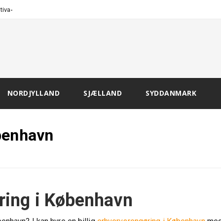
-
tivation o
NORDJYLLAND
SJÆLLAND
SYDDANMARK
benhavn
ring i København