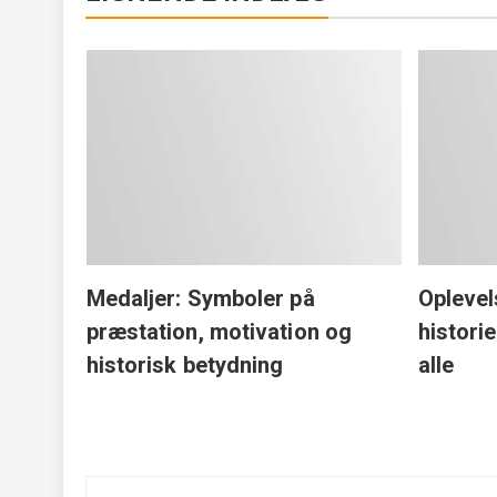
edste
p til
Medaljer: Symboler på
Oplevel
præstation, motivation og
histori
historisk betydning
alle
Indlægsnavigation