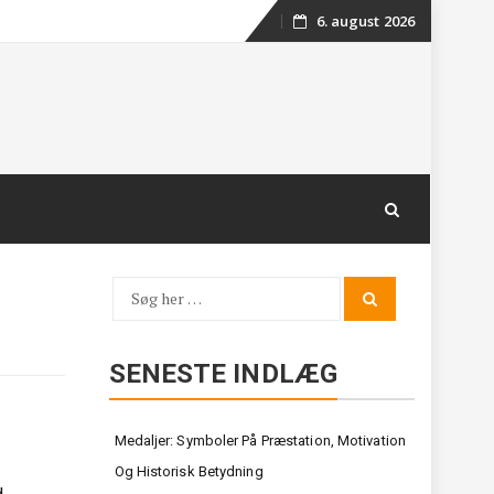
6. august 2026
Skip
to
content
Søg
Search
for:
SENESTE INDLÆG
Medaljer: Symboler På Præstation, Motivation
Og Historisk Betydning