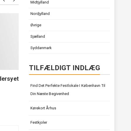
Midtjylland
Nordjylland
Få professionelt og holdbart
Sådan 
Øvrige
tagarbejde i Lyngby
CC Tool
Sjælland
dine b
Syddanmark
TILFÆLDIGT INDLÆG
dersyet
Find Det Perfekte Festlokale I København Til
Din Næste Begivenhed
Kørekort Århus
Festkjoler