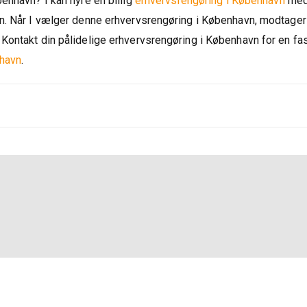
enhavn? I kan hyre en billig
erhvervsrengøring i København
me
n. Når I vælger denne erhvervsrengøring i København, modtager
Kontakt din pålidelige erhvervsrengøring i København for en fa
havn
.